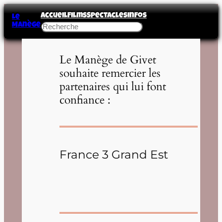
Accueil
Films
Spectacles
Infos
Le
Manège
Rechercher
Le Manège de Givet
souhaite remercier les
partenaires qui lui font
confiance :
France 3 Grand Est