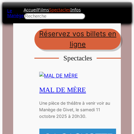
Accueil
Films
Spectacles
Infos
Le
Manège
Rechercher
Réservez vos billets en
ligne
Spectacles
MAL DE MÈRE
Une pièce de théâtre à venir voir au
Manège de Givet, le samedi 11
octobre 2025 à 20h30.